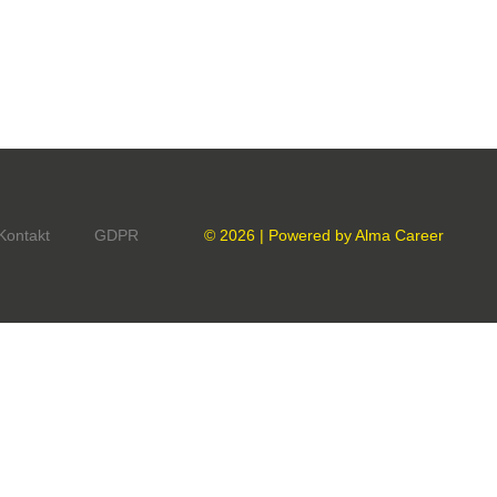
Kontakt
GDPR
© 2026 | Powered by
Alma Career
onný obsah
Nastavení cookies
Transparentnost
tálech Alma Career
Zásady ochrany soukromí
Podmínky používání
ých práv třetích stran
0 00 Praha 8, sp. zn. C 82484 vedená u Městského soudu v Praze.