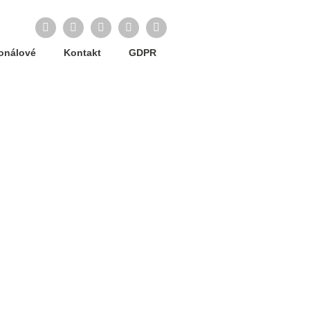
Facebook
Twitter
LinkedIn
Instagram
YouTube
ionálové
Kontakt
GDPR