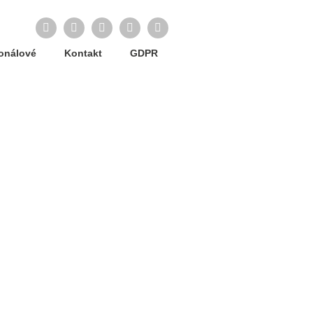
Facebook
Twitter
LinkedIn
Instagram
YouTube
ionálové
Kontakt
GDPR