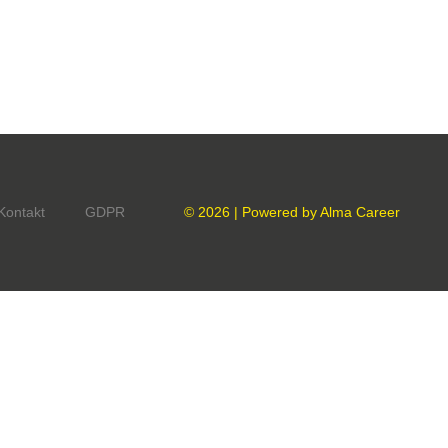
Kontakt
GDPR
© 2026 | Powered by
Alma Career
onný obsah
Nastavení cookies
Transparentnost
tálech Alma Career
Zásady ochrany soukromí
Podmínky používání
ých práv třetích stran
0 00 Praha 8, sp. zn. C 82484 vedená u Městského soudu v Praze.