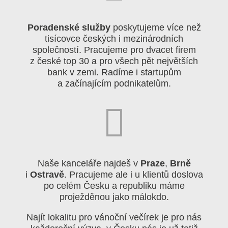
Poradenské služby
poskytujeme více než
tisícovce českých i mezinárodních
společností. Pracujeme pro dvacet firem
z české top 30 a pro všech pět největších
bank v zemi. Radíme i startupům
a začínajícím podnikatelům.
Naše kanceláře najdeš v
Praze
,
Brně
i
Ostravě
. Pracujeme ale i u klientů doslova
po celém Česku a republiku máme
proježděnou jako málokdo.
Najít lokalitu pro vánoční večírek je pro nás