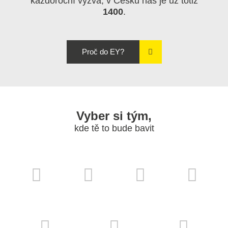
každoroční výzva, v Česku nás je už totiž
1400
.
Proč do EY?
Vyber si tým,
kde tě to bude bavit