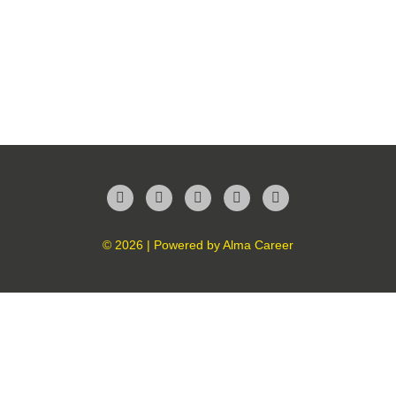
Facebook
Twitter
LinkedIn
Instagram
YouTube
© 2026 | Powered by
Alma Career
Nahlásit nezákonný obsah
Nastavení cookies