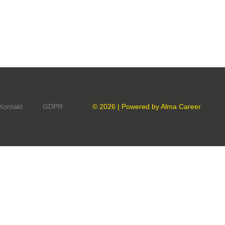
Kontakt
GDPR
© 2026 | Powered by
Alma Career
onný obsah
Nastavení cookies
Transparentnost
tálech Alma Career
Zásady ochrany soukromí
Podmínky používání
ých práv třetích stran
0 00 Praha 8, sp. zn. C 82484 vedená u Městského soudu v Praze.