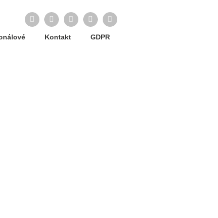
Facebook
Twitter
LinkedIn
Instagram
YouTube
ionálové
Kontakt
GDPR